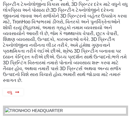
પ્રિન્ટીંગ ટેક્નોલોજીના વિકાસ સાથે, 3D પ્રિન્ટર દરેક માટે વધુને વધુ
લોકપ્રિય અને પોસાય છે.3D પ્રિન્ટીંગ ટેક્નોલોજીને દરેકના
જીવનમાં લાવવા અને સર્જકોને 3D પ્રિન્ટરનો બહેતર ઉપયોગ કરવા
માટે, TronHoo વિશ્વભરમાં ડીલરો, વિતરકો અને પુનર્વિક્રેતાઓને
શોધી રહ્યું છે!હાલમાં, અમારા ગ્રાહકો તમામ વ્યવસાયો અને
વ્યવસાયોને આવરી લે છે, જેમ કે જથ્થાબંધ વેપારી, છૂટક વેપારી,
શિક્ષણ વ્યવસાયી, ઉત્પાદકો, કારખાનાઓ વગેરે. 3D પ્રિન્ટીંગ
ટેક્નોલૉજીના નવીનતા લીડર તરીકે, અમે હંમેશા ગુણવત્તાને
પ્રાથમિકતા તરીકે લઈએ છીએ, શ્રેષ્ઠ 3D પ્રિન્ટીંગ બનાવવા પર
ધ્યાન કેન્દ્રિત કરીએ છીએ. ઉચ્ચ પ્રદર્શન સાથે ઉત્પાદનો.ભલે તમે
3D પ્રિન્ટિંગ વિસ્તારમાં તમારો પોતાનો વ્યવસાય શરૂ કરવા માટે
તૈયાર હોવ, અથવા તમારી પાસે 3D પ્રિન્ટર્સ અથવા અન્ય સર્જક
ઉત્પાદનો વિશે સારા વિચારો હોય.અમારી સાથે જોડાવા માટે તમારું
સ્વાગત છે.
વધુ