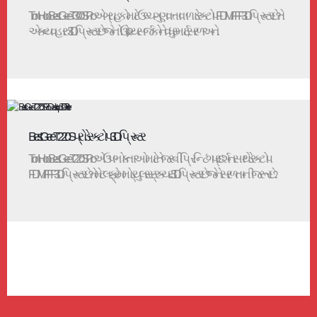
TronHoo BestGee T300S Pro એ ગ્રાહકો માટે ઉચ્ચ-ગુણવત્તાવાળા ડેસ્કટોપ FDM/FFF 3D પ્રિન્ટર છે.તે
એક વ્યવહારુ 3D પ્રિન્ટર છે જેનો ઉદ્દેશ્ય સર્જકોને વધુ સ્માર્ટ, સરળ અને...
BestGee T220S પ્રો ડેસ્કટોપ 3D પ્રિન્ટર
TronHoo BestGee T220S Pro એ ઉપભોક્તાઓ માટે તેજસ્વી પ્રિન્ટિંગ પ્રદર્શન સાથે ડેસ્કટોપ
FDM/FFF 3D પ્રિન્ટર છે.તે મેટલ-ફ્રેમ મોડ્યુલર સ્ટ્રક્ચર 3D પ્રિન્ટર છે જેને સરળતાની જરૂર છે...