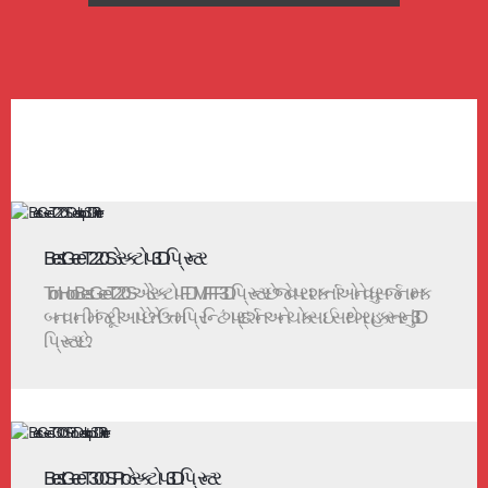
BestGee T220S ડેસ્કટોપ 3D પ્રિન્ટર
TronHoo BestGee T220S એ ડેસ્કટોપ FDM/FFF 3D પ્રિન્ટર છે જે વપરાશકર્તાઓને વધુ સર્જનાત્મક
બનવાની મંજૂરી આપે છે.તે ઉત્તમ પ્રિન્ટિંગ પ્રદર્શન અને ચોકસાઈ સાથે ગ્રાહક સ્તરનું 3D
પ્રિન્ટર છે...
BestGee T300S Pro ડેસ્કટોપ 3D પ્રિન્ટર