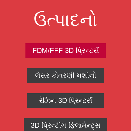
ઉત્પાદનો
FDM/FFF 3D પ્રિન્ટર્સ
લેસર કોતરણી મશીનો
રેઝિન 3D પ્રિન્ટર્સ
3D પ્રિન્ટીંગ ફિલામેન્ટ્સ