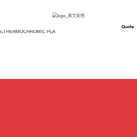
Quote
TronHoo વિશે