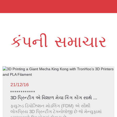
કંપની સમાચાર
21/12/16
3D પ્રિન્ટીંગ એ વિશાળ મેચા કિંગ કોંગ સાથે ...
ફ્યુઝ્ડ ડિપોઝિશન મોડલિંગ (FDM) એ સૌથી
લોકપ્રિય 3D પ્રિન્ટીંગ ટેક્નોલોજી છે જે મેન્યુફામાં