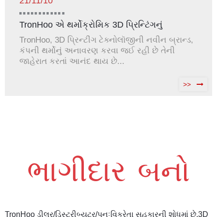
21/11/10
TronHoo એ થર્મોક્રોમિક 3D પ્રિન્ટિંગનું
અનાવરણ કર્યું...
TronHoo, 3D પ્રિન્ટીંગ ટેક્નોલૉજીની નવીન બ્રાન્ડ,
કંપની થર્મોનું અનાવરણ કરવા જઈ રહી છે તેની
જાહેરાત કરતાં આનંદ થાય છે...
>>
ભાગીદાર બનો
TronHoo ડીલર/ડિસ્ટ્રીબ્યુટર/પુનઃવિક્રેતા સહકારની શોધમાં છે.3D