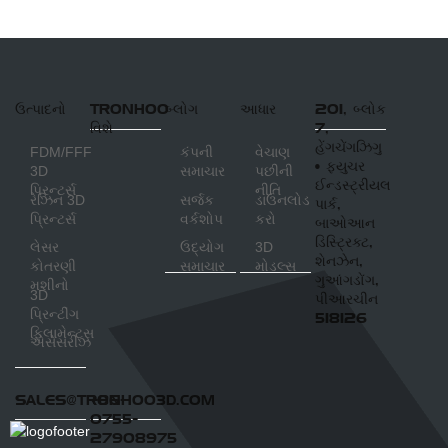
ઉત્પાદનો
TRONHOO
બ્લોગ
આધાર
201, બ્લોક
વિશે
7,
હેંગચેંગઝિગુ
FDM/FFF
કંપની
વેચાણ
• ફ્યુચર
3D
સમાચાર
પછીની
ઈન્ડસ્ટ્રીયલ
પ્રિન્ટર્સ
નીતિ
રેઝિન 3D
સર્જક
ડાઉનલોડ
પાર્ક,
પ્રિન્ટર્સ
વર્કશોપ
કરો
બાઓઆન
ડિસ્ટ્રિક્ટ,
લેસર
ઉદ્યોગ
3D
શેનઝેન,
કોતરણી
સમાચાર
મોડલ્સ
ગુઆંગડોંગ,
મશીનો
3D
પીઆરચીન
પ્રિન્ટીંગ
518126
ફિલામેન્ટ્સ
એસેસરીઝ
SALES@TRONHOO3D.COM
+86-
0755-
27908975