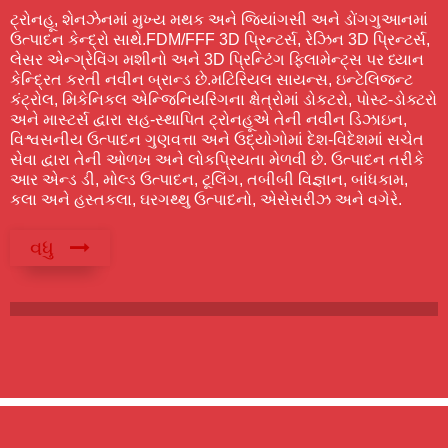
ટ્રોનહૂ, શેનઝેનમાં મુખ્ય મથક અને જિયાંગસી અને ડોંગગુઆનમાં
ઉત્પાદન કેન્દ્રો સાથે.FDM/FFF 3D પ્રિન્ટર્સ, રેઝિન 3D પ્રિન્ટર્સ,
લેસર એન્ગ્રેવિંગ મશીનો અને 3D પ્રિન્ટિંગ ફિલામેન્ટ્સ પર ધ્યાન
કેન્દ્રિત કરતી નવીન બ્રાન્ડ છે.મટિરિયલ સાયન્સ, ઇન્ટેલિજન્ટ
કંટ્રોલ, મિકેનિકલ એન્જિનિયરિંગના ક્ષેત્રોમાં ડોકટરો, પોસ્ટ-ડોક્ટરો
અને માસ્ટર્સ દ્વારા સહ-સ્થાપિત ટ્રોનહૂએ તેની નવીન ડિઝાઇન,
વિશ્વસનીય ઉત્પાદન ગુણવત્તા અને ઉદ્યોગોમાં દેશ-વિદેશમાં સચેત
સેવા દ્વારા તેની ઓળખ અને લોકપ્રિયતા મેળવી છે. ઉત્પાદન તરીકે
આર એન્ડ ડી, મોલ્ડ ઉત્પાદન, ટૂલિંગ, તબીબી વિજ્ઞાન, બાંધકામ,
કલા અને હસ્તકલા, ઘરગથ્થુ ઉત્પાદનો, એસેસરીઝ અને વગેરે.
વધુ