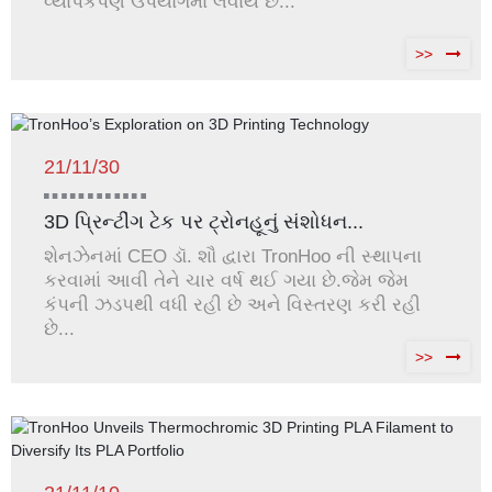
વ્યાપકપણે ઉપયોગમાં લેવાય છે...
>>
21/11/30
3D પ્રિન્ટીંગ ટેક પર ટ્રોનહૂનું સંશોધન...
શેનઝેનમાં CEO ડૉ. શૌ દ્વારા TronHoo ની સ્થાપના
કરવામાં આવી તેને ચાર વર્ષ થઈ ગયા છે.જેમ જેમ
કંપની ઝડપથી વધી રહી છે અને વિસ્તરણ કરી રહી
છે...
>>