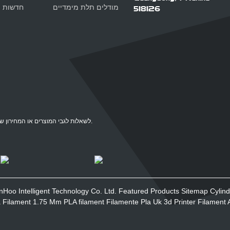
מודלים תלת מימדיים
חדשות ה
518126
לשאלות לגבי המוצרים או המחירון שלנו, אנא השאירו לנו את האימייל שלכם ואנו ניצור אתכם קשר תוך 24 שעות.
Cylin
Sitemap
Featured Products
© זכויות יוצרים 2022 : כל הזכויות שמורות.ent Technology Co. Ltd
a Filament 1.75 Mm
PLA filament
Filamente Pla
Uk 3d Printer Filament