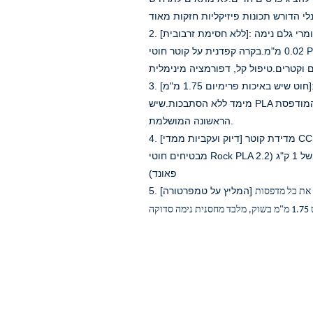
2. [ללא חסימת זרבובית]: חומרי גלם נימה PLA טוהר וסובלנות בקוטר דיוק גבוה, 1.75 מ"מ +/-
0.02 מ"מ.בקרה קפדנית על קוטר חוטי PLA אחיד ובחירת חומרי גלם איכותיים כדי למנוע חסימת
3. [חוט שיש באיכות פרימיום 1.75 מ"מ]: קבל שחול חלק.סלילה אחידה של חוט מדפסת תלת
מימד ללא הסתבכות.שיש PLA קשיחות גבוהה והדבקת שכבה חזקה מובילה לשכבה המודפסת
הראשונה המושלמת.
4. [דיוק ועקביות ממדי] מדידת קוטר CCD מתקדמת ומערכת בקרה מסתגלת עצמית בייצור
מבטיחים חוטי Rock PLA אלה בקוטר 1.75 מ"מ, דיוק ממדי +/- .05 מ"מ;סליל של 1 ק"ג (2.2
פאונד)
את כל מדפסות