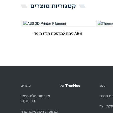
קטגוריות מוצרים
נימה למדפסת תלת מימד ABS
בלוג
על TronHoo
מוצרים
ת חברה
מדפסות תלת מימד
FDM/FFF
דנת יוצר
מדפסות תלת מימד שרף