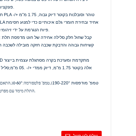
פונקציונלי הדורש תכונות פיזיקליות חזקות מאוד.
פיות הנגרמת על ידי זיהומים וקטרים.טיפול קל, דפורמציה מינימלית.
5. [המליץ ​​על טמפרטורה] טמפ' מודפסות 190-220
°
:
°
ג.טמפ' פלטפורמה
0-60
ג.התאם 
התלת מימד עם מפרט 1.75 מ"מ בשוק, מלבד מחסנית נימה סדוקה.
שלח לנו מייל