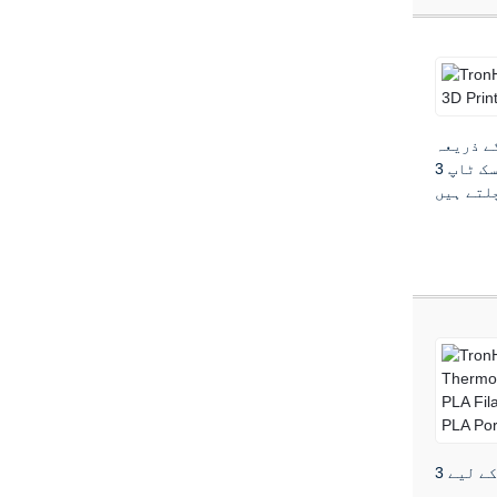
ی 3D پرنٹنگ کے میدان میں
تیزی سے ترقی کر رہی ہے (جسے اضافی مینوفیکچرنگ بھی کہا جاتا ہے)، اور مسابقتی ڈیسک ٹاپ 3D پرنٹنگ کے حل کے ساتھ وطن اور
کرنے کے لیے 3D پرنٹنگ کے لیے تھرمو کرومک PLA فلیمینٹ کی نقاب کشائی کرنے جا رہی ہے جو ان کے 3D پرنٹس کو تبدیل کر سکتا
ہے...