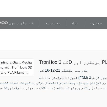
حمایت
بلاگ
مصنوعات
TRONHOO کے بارے میں
TronHoo کے 3D پرنٹرز اور PLA فلیمینٹ کے ساتھ 3D پرنٹنگ ایک
بڑا میکا کنگ کانگ
بذریعہ منتظم 21-12-16 کو
فیوزڈ ڈیپوزیشن ماڈلنگ (FDM) ایک مقبول ترین 3D پرنٹنگ ٹیکنالوجی ہے جو مینوفیکچرنگ،
ور ڈیزائن میں بڑے پیمانے پر استعمال ہوتی ہے کیونکہ اس کے تکنیک
عمل، لچک۔ t...