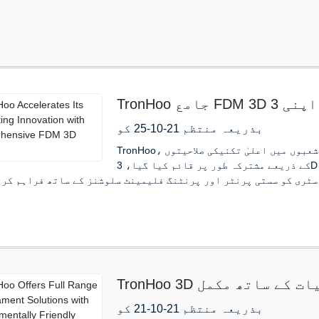
TronHoo جامع FDM 3D پرنٹرز کے ساتھ اپنی 3D پرنٹنگ اختراع
کو تیز کرتا ہے۔
بذریعہ منتظم 21-10-25 کو
TronHoo، مادی سائنس، ذہین کنٹرول، مکینیکل انجینئرنگ کے شعبوں میں اعلیٰ تکنیکی صلاحیتوں
کے ذریعے مشترکہ طور پر قائم کیا گیا، 3D پرنٹنگ ٹیکنالوجی کا ایک جدید برانڈ ہے۔TronHoo
TronHoo 3D پرنٹنگ کے لیے ماحول دوست خصوصیات کے ساتھ مکمل
فلیمینٹ حل پیش کرتا ہے۔
بذریعہ منتظم 21-10-21 کو