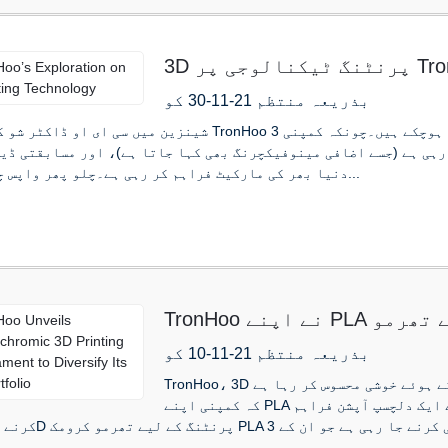
بذریعہ منتظم 21-11-30 کو
شینزین میں سی ای او ڈاکٹر شو کے ذریعہ TronHoo کو قائم کیے ہوئے چار سال ہوچکے ہیں۔چونکہ کمپن
دنیا بھر کی مارکیٹ فراہم کر رہی ہے۔چلو پھر واپس چلتے ہیں...
TronHoo نے اپنے PLA پورٹ فولیو کو متنوع بنانے کے لیے تھرمو
بذریعہ منتظم 21-11-10 کو
TronHoo، 3D پرنٹنگ ٹیکنالوجی کا ایک جدید برانڈ، یہ اعلان کرتے ہوئے خوشی محسوس کر رہا ہے
کہ کمپنی اپنے PLA پورٹ فولیو کو متنوع بنانے اور تخلیق کاروں کے لیے ایک دلچسپ آپشن فراہم