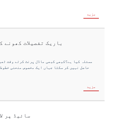
مزید
باریک تفصیلات کھونے ک
مسئلہ کیا ہے؟کبھی کبھی ماڈل پرنٹ کرتے وقت ٹھیک
حاصل نہیں کر سکتا جہاں ایک مخصوص منحنی خطوط 
مزید
سائیڈ پر لا