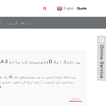
Quote
English
رابطہ کریں۔
میڈیسن، فن تعمیر، آرٹس اینڈ کرافٹس، تعلیم ا
جیسے تیز رفتار پروٹو ٹائپنگ، زیادہ لاگت سے موثر مینوفیکچرنگ 
مزید