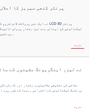
TronHoo نے رال LCD 3D پرنٹر کنجی سیریز کا اع
پر اپنانے کے لیے۔TronHoo کا خیال ہے کہ رال LCD (لیکوڈ کرسٹل ڈسپلے) 3D پرنٹین...
مزید
نقاشی کی تخلیقی صلاحیتوں، رفتار اور کارکردگی
مزید