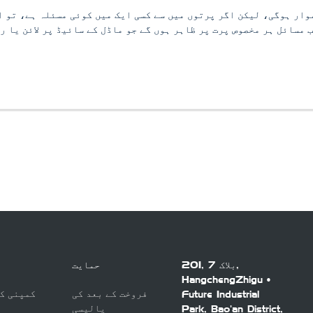
وار ہوگی، لیکن اگر پرتوں میں سے کسی ایک میں کوئی مسئلہ ہے، تو ا
مسائل ہر مخصوص پرت پر ظاہر ہوں گے جو ماڈل کے سائیڈ پر لائن یا رج
201, بلاک 7,
حمایت
HangchengZhigu •
فروخت کے بعد کی
کمپنی ک
Future Industrial
پالیسی
Park, Bao'an District,