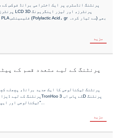
مزید
TronHoo 3D پرنٹنگ کے لیے متعدد قسم کے 
ٹیکنالوجی اور ایپلی کیشنز کے 28 پیٹنٹ ہیں جو کلیدی عالمی منڈیوں میں کوریج پیش کرتے ہیں۔"...
مزید