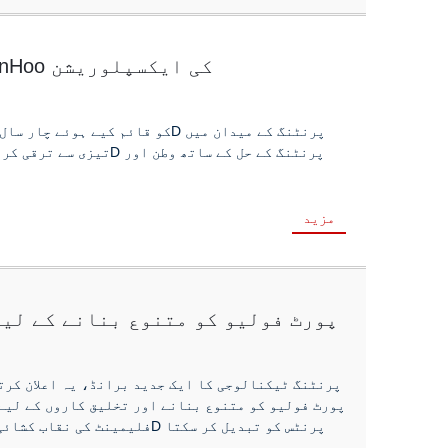
3D پرنٹنگ ٹیکنالوجی پر TronHoo کی ایکسپلوریشن
مزید
کرومک 3D پرنٹنگ PLA Filament کی نقاب کشائی کی۔