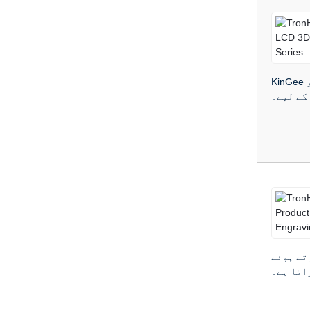
KinGee سیریز، جو VAT Photopolymerization ٹیکنالوجی کو اپناتی ہے، تیز رفتار پروٹو ٹائپنگ اور روزانہ تخلیق کو سستی قیمت
طور پر، اپنی پیداوار
اتا ہے۔