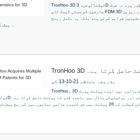
TronHoo 3D ٹیکنالوجی، 3D پرنٹنگ انڈسٹری پر ایک اختراعی برانڈ فوکس کے طور پر، نہ صرف
صارفین کو سستی ڈیسک ٹاپ FDM 3D پرنٹرز، ریزین LCD 3D پرنٹرز، اور لیزر اینگریونگ
مشینیں فراہم کرتی ہے، بلکہ یہ مکمل رینج PLA فلیمینٹس (Polylactic Acid، gr سے تیار کردہ) بھی
پیش کرتی ہے۔ ...
پیٹنٹ حاصل کرتا ہے۔
بذریعہ منتظم 21-10-13 کو
TronHoo، 3D پرنٹنگ ٹیکنالوجی کا ایک جدید برانڈ، پچھلے کچھ سالوں میں اپنے پیٹنٹ پورٹ