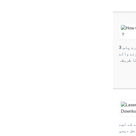
لوگ محسوس کر سکتے ہیں کہ جب ہمارے پاس 3D پرنٹر ہے، تو ہم قادر مطلق ہیں۔ہم جو چاہیں آسان طریقے سے پرنٹ کر سکتے ہیں۔
گ مواد کو
 کے لیے
 tronhoo2code کوڈنگ ٹیکنالوجی کی بنیاد پر تحقیق کرتے ہیں، لکیری مداخلت کی ترسیل کی رفتار اور استحکام کو کم