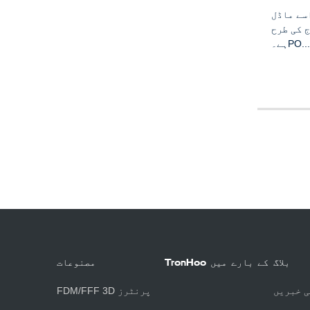
سے ماڈل
 کی طرح
ہے۔PO...
بلاگ
TronHoo کے بارے میں
مصنوعات
ی خبریں
FDM/FFF 3D پرنٹرز