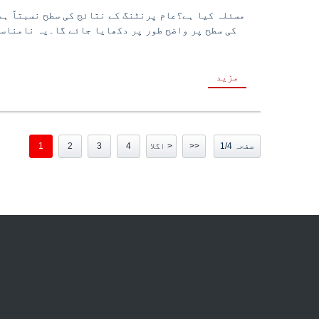
مسئلہ کیا ہے؟عام پرنٹنگ کے نتائج کی سطح نسبتاً ہم
کی سطح پر واضح طور پر دکھایا جائے گا۔یہ نامناسب 
مزید
صفحہ 1/4
>>
اگلا >
4
3
2
1