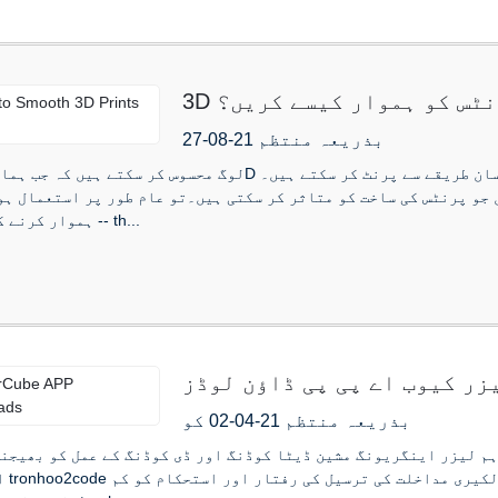
پرنٹس کو ہموار کیسے کریں؟
بذریعہ منتظم 21-08-27
نٹس کی ساخت کو متاثر کر سکتی ہیں۔تو عام طور پر استعمال ہونے والے FDM 3D پرنٹن
ہموار کرنے کا طریقہ -- th...
زر کیوب اے پی پی ڈاؤن لوڈز
بذریعہ منتظم 21-04-02 کو
ہم لیزر اینگریونگ مشین ڈیٹا کوڈنگ اور ڈی کوڈنگ کے عمل کو بھیجنے
اصل دیسی