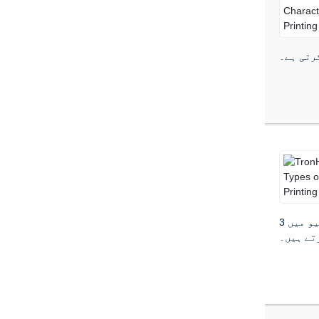
فولیو میں 3D پرنٹنگ کے لیے ڈیزائن اور یوٹیلیٹی ماڈل میں متعدد قسم کے پیٹنٹ حاصل کرتا ہے۔TronHoo کے پاس اب 3D پرنٹنگ