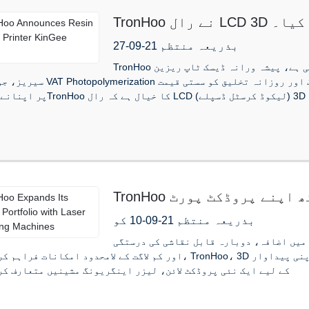
لان کیا۔
بذریعہ منتظم 21-09-27
TronHoo نے ایک نئی پروڈکٹ لائن شروع کی ہے، پیشہ ورانہ ڈیسک ٹاپ ریزین LCD 3D پرنٹر
TronHoo نے لیزر اینگریونگ مشینوں کے ساتھ اپنے پروڈکٹ پورٹ
فولیو کو بڑھایا
بذریعہ منتظم 21-09-10 کو
 میں اضافہ، دوبارہ قابل نقاشی کی درستگی
اور کم لاگت کے لامحدود امکانات فراہم کرتے ہوئے، TronHoo، 3D پرنٹنگ ٹیکنالوجی کے اختراعی رہنما کے 
کے لیے ایک نئی پروڈکٹ لائن، لیزر اینگریونگ مشینیں متعارف کر