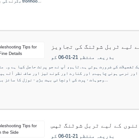
کرنے کی بنیاد پر، tronhoo...
ے لیے ٹربل شوٹنگ کی تجاویز
بذریعہ منتظم 21-01-06 کو
 تفصیلات کی ضرورت ہوتی ہے۔تاہم، آپ نے جو پرنٹ حاصل کیا ہے وہ مت
اور نرمی ہونی چاہیے، اور کنارے اور کونے تیز اور صاف نظر آتے ہی
وجوہات ∙ پرت کی اونچائی بہت بڑی ∙ نوزل ​​کا سائز بہت زیادہ...
ئنوں کے لیے ٹربل شوٹنگ ٹپس
بذریعہ منتظم 21-01-06 کو