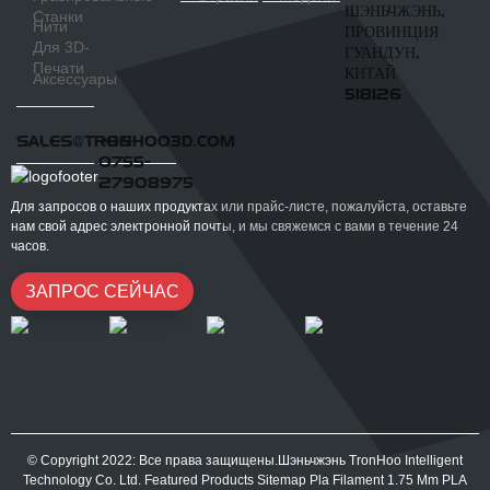
ШЭНЬЧЖЭНЬ,
Станки
Нити
ПРОВИНЦИЯ
Для 3D-
ГУАНДУН,
Печати
КИТАЙ
Аксессуары
518126
SALES@TRONHOO3D.COM
+86-
0755-
27908975
Для запросов о наших продуктах или прайс-листе, пожалуйста, оставьте
нам свой адрес электронной почты, и мы свяжемся с вами в течение 24
часов.
ЗАПРОС СЕЙЧАС
© Copyright 2022: Все права защищены.Шэньчжэнь TronHoo Intelligent
Technology Co. Ltd.
Featured Products
Sitemap
Pla Filament 1.75 Mm
PLA