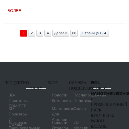
БОЛЕЕ
1
2
3
4
Далее >
>>
Страница 1 / 4
ПРОДУКТЫ
О
БЛОГ
СЛУЖБА
201,
ТРОНХУ
ПОДДЕРЖКИ
БЛОК 7,
HANGCHENGZHI
3D-
Новости
Послепродажная
•
Принтеры
Компании
Политика
ПРОМЫШЛЕННЫЙ
FDM/FFF
3D-
Мастерская
Скачать
ПАРК
Принтеры
Для
БУДУЩЕГО,
Из
Авторов
РАЙОН
Лазерные
Новости
3D
Смолы
БАОАНЬ,
Гравировальные
Отрасли
Модели