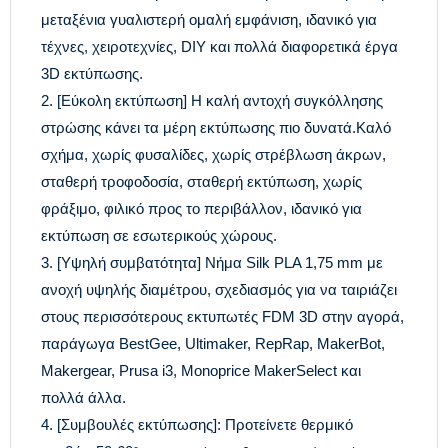
μεταξένια γυαλιστερή ομαλή εμφάνιση, ιδανικό για
τέχνες, χειροτεχνίες, DIY και πολλά διαφορετικά έργα
3D εκτύπωσης.
2. [Εύκολη εκτύπωση] Η καλή αντοχή συγκόλλησης
στρώσης κάνει τα μέρη εκτύπωσης πιο δυνατά.Καλό
σχήμα, χωρίς φυσαλίδες, χωρίς στρέβλωση άκρων,
σταθερή τροφοδοσία, σταθερή εκτύπωση, χωρίς
φράξιμο, φιλικό προς το περιβάλλον, ιδανικό για
εκτύπωση σε εσωτερικούς χώρους.
3. [Υψηλή συμβατότητα] Νήμα Silk PLA 1,75 mm με
ανοχή υψηλής διαμέτρου, σχεδιασμός για να ταιριάζει
στους περισσότερους εκτυπωτές FDM 3D στην αγορά,
παράγωγα BestGee, Ultimaker, RepRap, MakerBot,
Makergear, Prusa i3, Monoprice MakerSelect και
πολλά άλλα.
4. [Συμβουλές εκτύπωσης]: Προτείνετε θερμικό