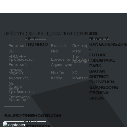
εκτυπωτή
ΠΡΟΪΌΝΤΑ
ΣΧΕΤΙΚΆ
ΙΣΤΟΛΌΓΙΟ
ΥΠΟΣΤΉΡΙΞΗ
201,
ΜΕ ΤΟ
BLOCK 7,
TRONHOO
HANGCHENGZHI
Εκτυπωτές
Εταιρικά
Πολιτική
•
3D
Νέα
Μετά
FUTURE
FDM/FFF
Την
Τρισδιάστατοι
Εργαστήρι
Κατεβάστε
INDUSTRIAL
Πώληση
Εκτυπωτές
Δημιουργού
PARK,
Ρητίνης
BAO'AN
Μηχανές
Νέα Του
3D
DISTRICT,
Χαρακτικής
Κλάδου
Μοντέλα
SHENZHEN,
Με
Νήματα
GUANGDONG,
Λέιζερ
Τρισδιάστατης
PRCHINA
Εκτύπωσης
518126
Αξεσουάρ
SALES@TRONHOO3D.COM
+86-
0755-
27908975