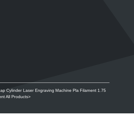
map
Cylinder Laser Engraving Machine
Pla Filament 1.75
ent
All Products
>