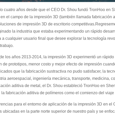
o cuatro años desde que el CEO Dr. Shou fundó TronHoo en S
en el campo de la impresión 3D (también llamada fabricación ad
luciones de impresión 3D de escritorio competitivas.Regrese
inado la industria que estaba experimentando un rápido desarr
 a cualquier usuario final que desee explorar la tecnología rev
 trabajo.
de los años 2013-2014, la impresión 3D experimentó un rápido 
n de prototipos, menor costo y mejor efecto de impresión cuando
cados que la fabricación sustractiva no pudo satisfacer, la tec
stria aeroespacial, ingeniería mecánica, transporte, medicina, 
icación aditiva de metal, el Dr. Shou estableció TronHoo en She
 la fabricación aditiva de polímeros como el comienzo del viaje
rencias para el entorno de aplicación de la impresión 3D en el 
 ubicadas en la parte norte superior de nuestro país y se enfoca