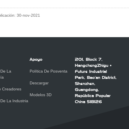
licación: 30-nov-2021
Apoyo
201, Block 7,
HangchengZhigu •
 De La
Política De Posventa
Future Industrial
ía
Park, Bao'an District,
Descargar
Shenzhen,
De Creadores
Guangdong,
Modelos 3D
República Popular
 De La Industria
China 518126