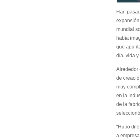
Han pasad
expansión 
mundial so
había imag
que apunta
día. vida y
Alrededor 
de creació
muy compli
en la indu
de la fabr
seleccionó
“Hubo dife
a empresas