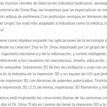
ía muchos clientes de fabricación industrial tradicional, aeroes
conómica de Great Bay, las empresas que se especializan en 
ción aditiva de polímeros.Con profundas ventajas en términos de 
 el Grupo Sur está más adaptado a industrias como la médica, la 
a”.
iene como objetivo expandir las aplicaciones de la tecnología de
esde su creación”.Dijo el Dr. Shou.Impulsado por un grupo de t
, ingeniería electrónica y de la información, y control inteli
, ofreciendo a los creadores de manufactura, diseño, educación, a
ón asequible. Impresoras 3D fáciles de configurar y usar con u
a en la industria de la impresión 3D y un equipo de I+D que pro
 de impresión 3D con docenas de patentes autorizadas, TronHo
a impresoras 3D LCD de resina, impresoras 3D filamentos y má
hora está inspirando las creaciones diarias de las personas co
.dijo el Dr. Shou.“Está en camino de llevar la impresión 3D a la 