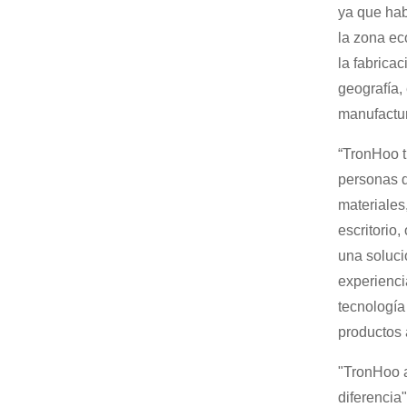
ya que hab
la zona e
la fabrica
geografía,
manufactur
“TronHoo t
personas d
materiales
escritorio
una soluci
experienci
tecnología
productos 
"TronHoo a
diferencia"