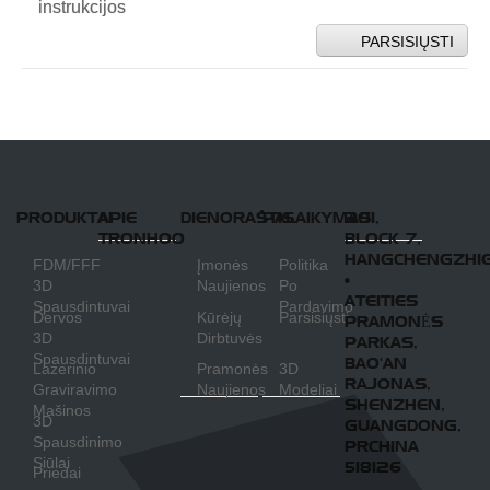
instrukcijos
PARSISIŲSTI
PRODUKTAI
APIE
DIENORAŠTIS
PALAIKYMAS
201,
TRONHOO
BLOCK 7,
HANGCHENGZHI
FDM/FFF
Įmonės
Politika
•
3D
Naujienos
Po
ATEITIES
Spausdintuvai
Pardavimo
Dervos
Kūrėjų
Parsisiųsti
PRAMONĖS
3D
Dirbtuvės
PARKAS,
Spausdintuvai
BAO'AN
Lazerinio
Pramonės
3D
RAJONAS,
Graviravimo
Naujienos
Modeliai
SHENZHEN,
Mašinos
3D
GUANGDONG,
Spausdinimo
PRCHINA
Siūlai
518126
Priedai