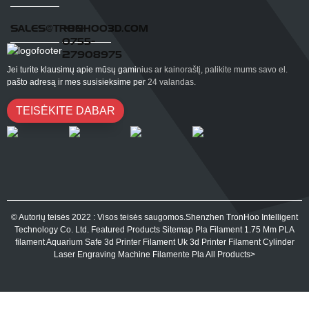
SALES@TRONHOO3D.COM
+86-
0755-
27908975
Jei turite klausimų apie mūsų gaminius ar kainoraštį, palikite mums savo el.
pašto adresą ir mes susisieksime per 24 valandas.
TEISĖKITE DABAR
© Autorių teisės 2022 : Visos teisės saugomos.Shenzhen TronHoo Intelligent
Technology Co. Ltd.
Featured Products
Sitemap
Pla Filament 1.75 Mm
PLA
filament
Aquarium Safe 3d Printer Filament
Uk 3d Printer Filament
Cylinder
Laser Engraving Machine
Filamente Pla
All Products
>